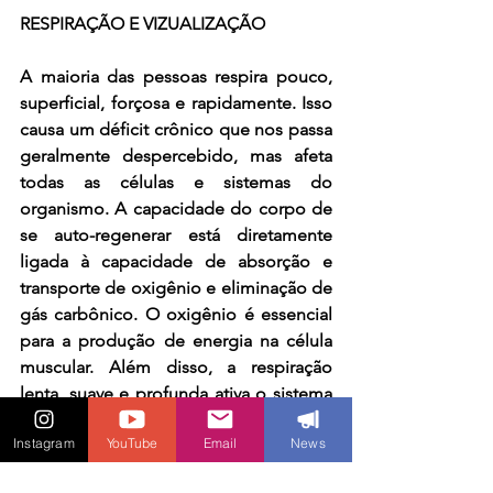
RESPIRAÇÃO E VIZUALIZAÇÃO 
A maioria das pessoas respira pouco, 
superficial, forçosa e rapidamente. Isso 
causa um déficit crônico que nos passa 
geralmente despercebido, mas afeta 
todas as células e sistemas do 
organismo. A capacidade do corpo de 
se auto-regenerar está diretamente 
ligada à capacidade de absorção e 
transporte de oxigênio e eliminação de 
gás carbônico. O oxigênio é essencial 
para a produção de energia na célula 
muscular. Além disso, a respiração 
lenta, suave e profunda ativa o sistema 
nervoso parassimpático, responsável 
Instagram
YouTube
Email
News
pelo relaxamento e pelas tarefas de 
manutenção e limpeza do organismo. 