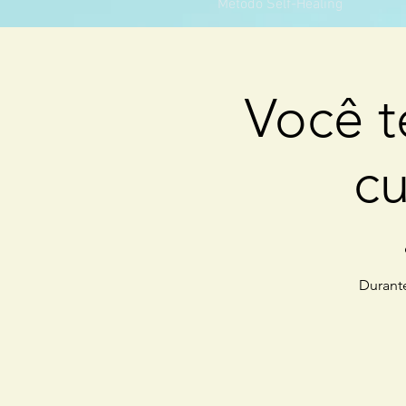
Método Self-Healing
Você 
cu
Durante