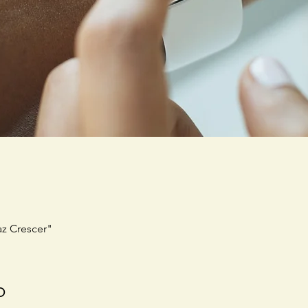
az Crescer"
o