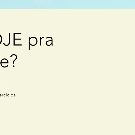
Membros
JE pra
de?
"
ercícios