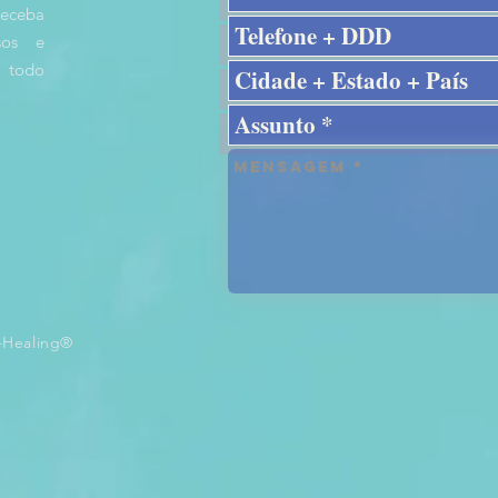
receba
rsos e
 todo
-Healing®