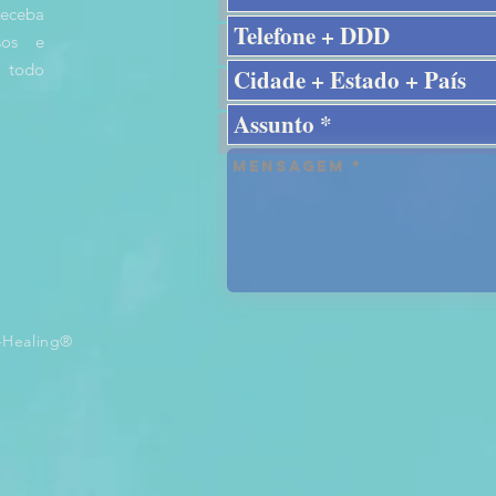
receba
rsos e
 todo
-Healing®