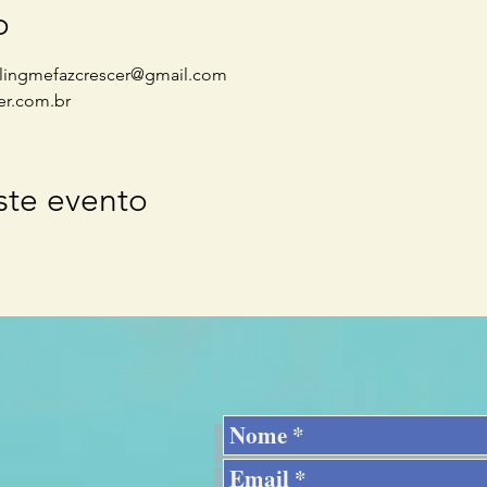
o
ealingmefazcrescer@gmail.com
er.com.br
ste evento