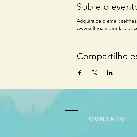
Sobre o event
Adquira pelo email: selfh
www.selfhealingmefazcresc
Compartilhe e
Contato