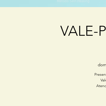
Método Self-Healing
VALE-P
dom.
Presen
Val
Atend