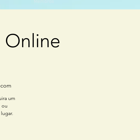
Membros
 Online
a
l.com
uira um
g ou
lugar.