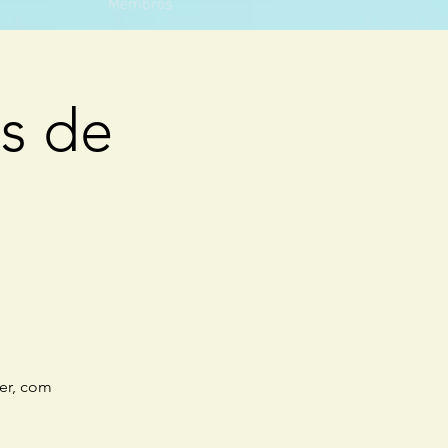
Membros
s de
er, com