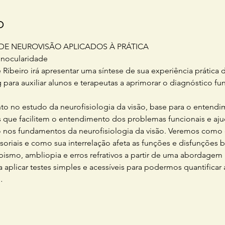
o
DE NEUROVISÃO APLICADOS À PRÁTICA
inocularidade
 Ribeiro irá apresentar uma síntese de sua experiência prática 
ara auxiliar alunos e terapeutas a aprimorar o diagnóstico fun
no estudo da neurofisiologia da visão, base para o entendime
 que facilitem o entendimento dos problemas funcionais e aju
os fundamentos da neurofisiologia da visão. Veremos como o 
oriais e como sua interrelação afeta as funções e disfunções 
abismo, ambliopia e erros refrativos a partir de uma abordagem
 aplicar testes simples e acessíveis para podermos quantificar
…