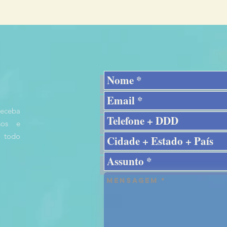
receba
rsos e
 todo