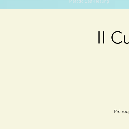
Método Self-Healing
II 
Pré re