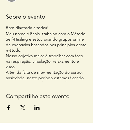
Sobre o evento
Bom dia/tarde a todos!
Meu nome é Paola, trabalho com o Método
Self-Healing e estou criando grupos online
de exercícios baseados nos princípios deste
método.
Nosso objetivo maior é trabalhar com foco
na respiração, circulação, relaxamento e
visão.
Além da falta de movimentação do corpo,
ansiedade, neste período estamos ficando
muito tempo nas telas e isso pode se tornar
um problema sério para o processamento
visual como um todo.
Compartilhe este evento
Quem tiver interesse e quiser saber mais,
pode entrar em contato pelo telefone
(44)998290025
(mín 3 pessoas)
Um abraço