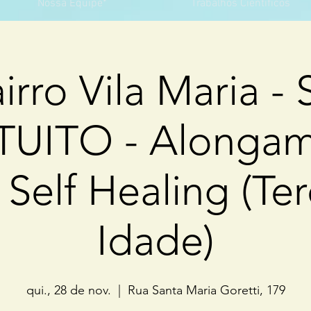
Nossa Equipe*
Trabalhos Científicos
irro Vila Maria - 
UITO - Alonga
Self Healing (Ter
Idade)
qui., 28 de nov.
  |  
Rua Santa Maria Goretti, 179