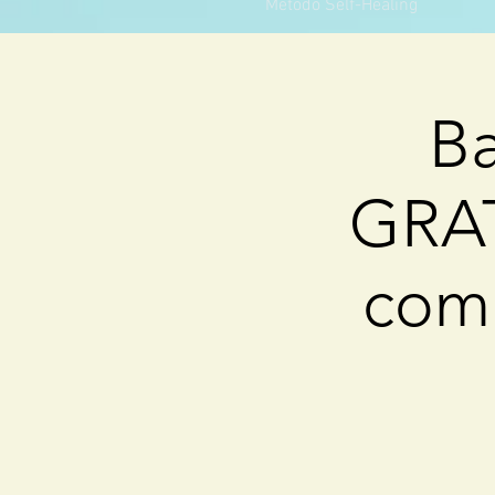
Método Self-Healing
Ba
GRAT
com 