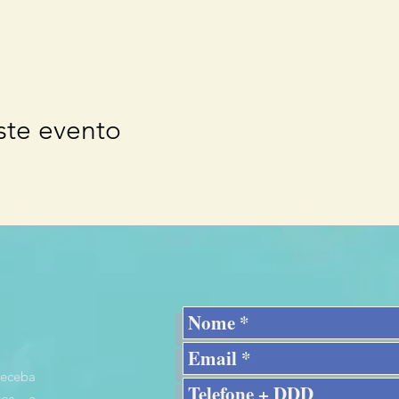
ste evento
receba
rsos e