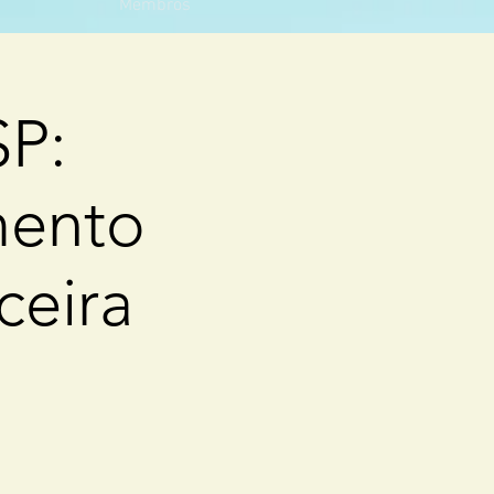
Membros
SP:
mento
ceira