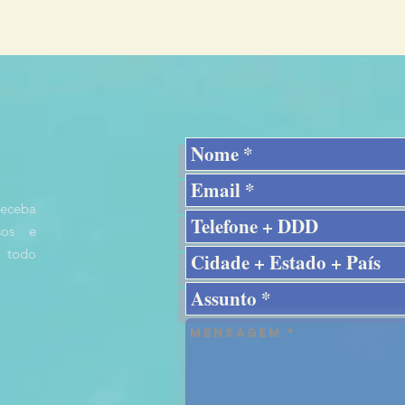
receba
rsos e
 todo