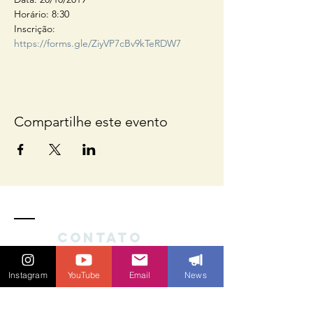
Horário: 8:30
Inscrição: 
https://forms.gle/ZiyVP7cBv9kTeRDW7
Compartilhe este evento
Contato
Instagram
YouTube
Email
News