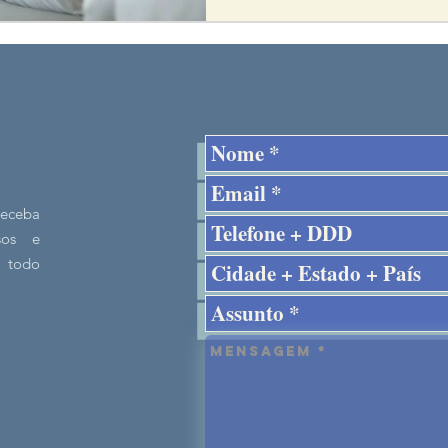
ANQUILOS
receba
rsos e
 todo