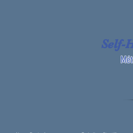
Self-
Mét