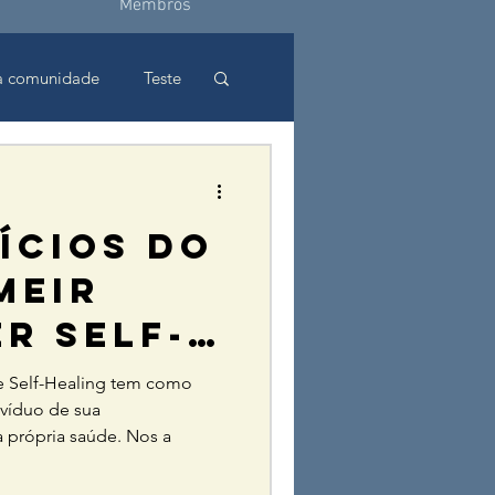
Membros
a comunidade
Teste
ÍCIOS DO
MEIR
R SELF-
 EM UM
 Self-Healing tem como
ivíduo de sua
a própria saúde. Nos a
ITE