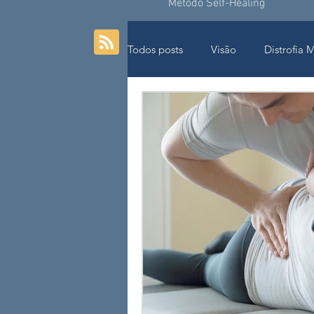
Método Self-Healing
Todos posts
Visão
Distrofia 
Idoso
Movimento
Resp