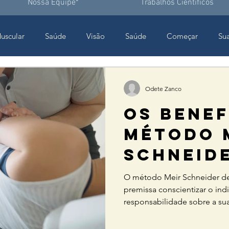
Nossa Equipe*
Trabalhos Científicos
Muscular
Saúde
Visão
Saúde
Começar
Su
iração
Doenças Degenerativas
Odete Zanco
OS BENEF
MÉTODO 
SCHNEIDE
HEALING
O método Meir Schneider de
premissa conscientizar o ind
CASO DE
responsabilidade sobre a su
ESPONDIL