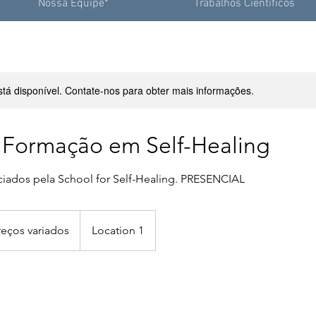
Nossa Equipe*
Trabalhos Científicos
stá disponível. Contate-nos para obter mais informações.
 Formação em Self-Healing
ciados pela School for Self-Healing. PRESENCIAL
s
os
reços variados
Location 1