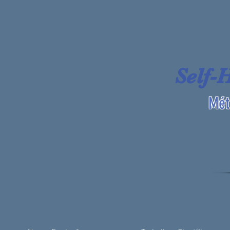
Self-
Mét