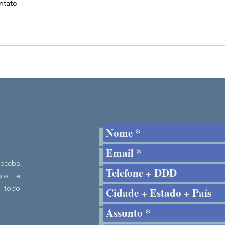
ntato
receba
rsos e
 todo