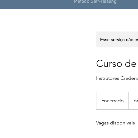
Método Self-Healing
Esse serviço não e
Curso de
Instrutores Creden
preço
variad
Encerrado
E
p
n
c
Vagas disponíveis
e
r
r